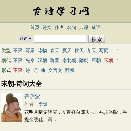
首页
诗文
作者
名句
典籍
成语
类型
不限
写景
咏物
春天
夏天
秋天
冬天
写雨
写雪
写风
写花
梅花
荷花
菊花
柳树
月亮
朝代
不限
先秦
汉朝
魏晋
南北朝
隋朝
唐朝
宋朝
山水
写山
写水
长江
黄河
儿童
写鸟
写马
元朝
明朝
清朝
近代
当代
形式
不限
诗
词
曲
文言文
辞赋
田园
边塞
地名
抒情
爱国
离别
送别
思乡
宋朝-诗词大全
思念
爱情
励志
哲理
闺怨
悼亡
写人
老师
母亲
友情
战争
读书
惜时
婉约
豪放
诗经
菩萨蛮
民谣
节日
春节
元宵节
寒食节
清明节
作者：
李煜
端午节
七夕节
中秋节
重阳节
忧国忧民
花明月暗笼轻雾，今宵好向郎边去。袜步香阶，手
咏史怀古
宋词精选
小学古诗
初中古诗
提金缕鞋。画
...
高中古诗
古文观止
辞赋精选
小学文言文