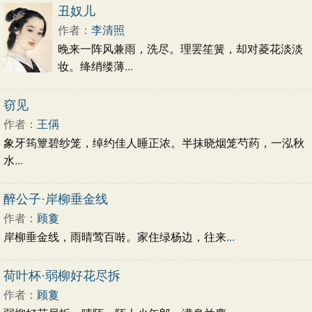
初中文言文
高中文言文
古诗十九首
丑奴儿
唐诗三百首
古诗三百首
宋词三百首
作者：
李清照
晚来一阵风兼雨，洗尽。理罢笙簧，却对菱花淡淡
妆。绛绡缕薄
...
窃见
作者：
王偁
象牙筠簟碧纱笼，绰约佳人睡正浓。半抹晓烟笼芍药，一泓秋
水
...
醉公子·岸柳垂金线
作者：
顾敻
岸柳垂金线，雨晴莺百啭。家住绿杨边，往来
...
荷叶杯·弱柳好花尽拆
作者：
顾敻