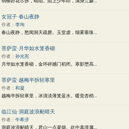
弱柳好花尽拆，晴陌。陌上少年郎，满身兰麝
...
女冠子·春山夜静
作者：
李珣
春山夜静，愁闻洞天疏磬。玉堂虚，细雾垂珠
...
菩萨蛮·月华如水笼香砌
作者：
孙光宪
月华如水笼香砌，金环碎撼门初闭。寒影堕高
...
菩萨蛮·越梅半拆轻寒里
作者：
和凝
越梅半拆轻寒里，冰清淡薄笼蓝水。暖觉杏梢
...
临江仙·洞庭波浪颭晴天
作者：
牛希济
洞庭波浪颭晴天，君山一点凝烟。此中真境属
...