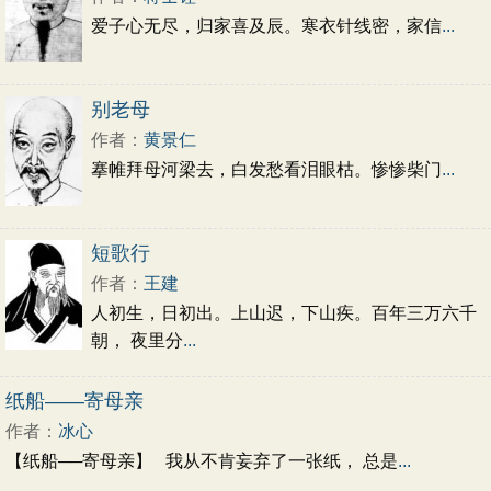
爱子心无尽，归家喜及辰。寒衣针线密，家信
...
别老母
作者：
黄景仁
搴帷拜母河梁去，白发愁看泪眼枯。惨惨柴门
...
短歌行
作者：
王建
人初生，日初出。上山迟，下山疾。百年三万六千
朝， 夜里分
...
纸船——寄母亲
作者：
冰心
【纸船──寄母亲】 我从不肯妄弃了一张纸， 总是
...