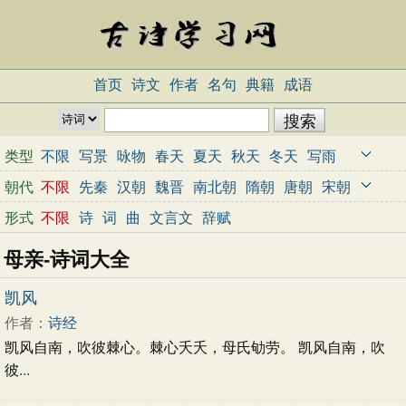
首页
诗文
作者
名句
典籍
成语
类型
不限
写景
咏物
春天
夏天
秋天
冬天
写雨
写雪
写风
写花
梅花
荷花
菊花
柳树
月亮
朝代
不限
先秦
汉朝
魏晋
南北朝
隋朝
唐朝
宋朝
山水
写山
写水
长江
黄河
儿童
写鸟
写马
元朝
明朝
清朝
近代
当代
形式
不限
诗
词
曲
文言文
辞赋
田园
边塞
地名
抒情
爱国
离别
送别
思乡
母亲-诗词大全
思念
爱情
励志
哲理
闺怨
悼亡
写人
老师
母亲
友情
战争
读书
惜时
婉约
豪放
诗经
凯风
民谣
节日
春节
元宵节
寒食节
清明节
作者：
诗经
端午节
七夕节
中秋节
重阳节
忧国忧民
凯风自南，吹彼棘心。棘心夭夭，母氏劬劳。 凯风自南，吹
咏史怀古
宋词精选
小学古诗
初中古诗
彼
...
高中古诗
古文观止
辞赋精选
小学文言文