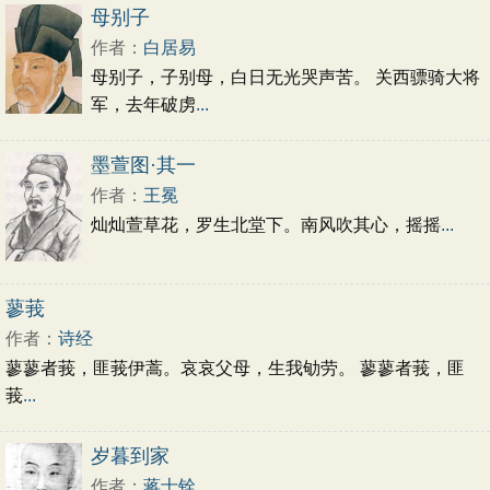
初中文言文
高中文言文
古诗十九首
母别子
唐诗三百首
古诗三百首
宋词三百首
作者：
白居易
母别子，子别母，白日无光哭声苦。 关西骠骑大将
军，去年破虏
...
墨萱图·其一
作者：
王冕
灿灿萱草花，罗生北堂下。南风吹其心，摇摇
...
蓼莪
作者：
诗经
蓼蓼者莪，匪莪伊蒿。哀哀父母，生我劬劳。 蓼蓼者莪，匪
莪
...
岁暮到家
作者：
蒋士铨