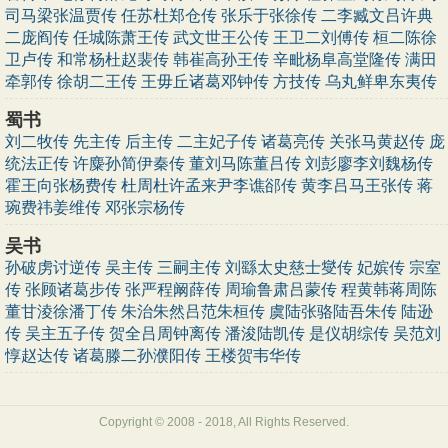
司马梁张温贾传
任苏杜郑仓传
张乐于张徐传
二李臧文吕许典
二庞阎传
任城陈萧王传
武文世王公传
王卫二刘傅传
桓二陈徐
卫卢传
和常杨杜赵裴传
韩崔高孙王传
辛毗杨阜高堂隆传
满田
牵郭传
徐胡二王传
王毋丘诸葛邓钟传
方技传
乌丸鲜卑东夷传
蜀书
刘二牧传
先主传
后主传
二主妃子传
诸葛亮传
关张马黄赵传
庞
统法正传
许麋孙简伊秦传
董刘马陈董吕传
刘彭廖李刘魏杨传
霍王向张杨费传
杜周杜许孟来尹李谯郤传
黄李吕马王张传
蒋
琬费祎姜维传
邓张宗杨传
吴书
孙破虏讨逆传
吴主传
三嗣主传
刘繇太史慈士燮传
妃嫔传
宗室
传
张顾诸葛步传
张严程阚薛传
周瑜鲁肃吕蒙传
程黄韩蒋周陈
董甘淩徐潘丁传
朱治朱然吕范朱桓传
虞陆张骆陆吾朱传
陆逊
传
吴主五子传
贺全吕周钟离传
潘浚陆凯传
是仪胡综传
吴范刘
惇赵达传
诸葛滕二孙濮阳传
王楼贺韦华传
Copyright © 2008 - 2018, All Rights Reserved.