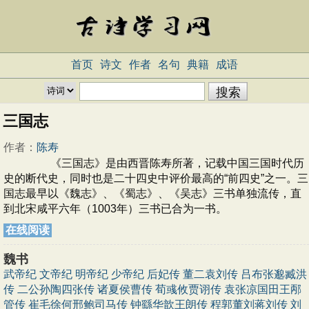
首页
诗文
作者
名句
典籍
成语
三国志
作者：
陈寿
《三国志》是由西晋陈寿所著，记载中国三国时代历
史的断代史，同时也是二十四史中评价最高的“前四史”之一。三
国志最早以《魏志》、《蜀志》、《吴志》三书单独流传，直
到北宋咸平六年（1003年）三书已合为一书。
在线阅读
魏书
武帝纪
文帝纪
明帝纪
少帝纪
后妃传
董二袁刘传
吕布张邈臧洪
传
二公孙陶四张传
诸夏侯曹传
荀彧攸贾诩传
袁张凉国田王邴
管传
崔毛徐何邢鲍司马传
钟繇华歆王朗传
程郭董刘蒋刘传
刘