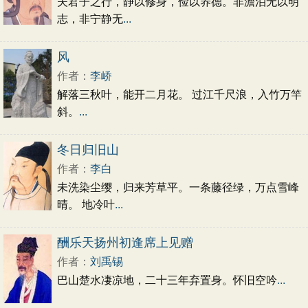
夫君子之行，静以修身，俭以养德。非澹泊无以明
志，非宁静无
...
风
作者：
李峤
解落三秋叶，能开二月花。 过江千尺浪，入竹万竿
斜。
...
冬日归旧山
作者：
李白
未洗染尘缨，归来芳草平。一条藤径绿，万点雪峰
晴。 地冷叶
...
酬乐天扬州初逢席上见赠
作者：
刘禹锡
巴山楚水凄凉地，二十三年弃置身。怀旧空吟
...