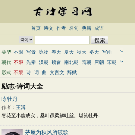
首页
诗文
作者
名句
典籍
成语
类型
不限
写景
咏物
春天
夏天
秋天
冬天
写雨
写雪
写风
写花
梅花
荷花
菊花
柳树
月亮
朝代
不限
先秦
汉朝
魏晋
南北朝
隋朝
唐朝
宋朝
山水
写山
写水
长江
黄河
儿童
写鸟
写马
元朝
明朝
清朝
近代
当代
形式
不限
诗
词
曲
文言文
辞赋
田园
边塞
地名
抒情
爱国
离别
送别
思乡
励志-诗词大全
思念
爱情
励志
哲理
闺怨
悼亡
写人
老师
母亲
友情
战争
读书
惜时
婉约
豪放
诗经
咏牡丹
民谣
节日
春节
元宵节
寒食节
清明节
作者：
王溥
端午节
七夕节
中秋节
重阳节
忧国忧民
枣花至小能成实，桑叶虽柔解吐丝。堪笑牡丹
...
咏史怀古
宋词精选
小学古诗
初中古诗
高中古诗
古文观止
辞赋精选
小学文言文
茅屋为秋风所破歌