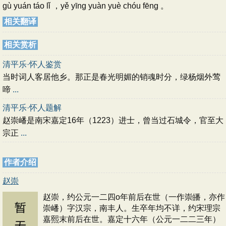
gù yuán táo lǐ ，yě yīng yuàn yuè chóu fēng 。
相关翻译
相关赏析
清平乐·怀人鉴赏
当时词人客居他乡。那正是春光明媚的销魂时分，绿杨烟外莺
啼
...
清平乐·怀人题解
赵崇嶓是南宋嘉定16年（1223）进士，曾当过石城令，官至大
宗正
...
作者介绍
赵崇
赵崇，约公元一二四o年前后在世（一作崇皤，亦作
崇嶓）字汉宗，南丰人。生卒年均不详，约宋理宗
嘉熙末前后在世。嘉定十六年（公元一二二三年）