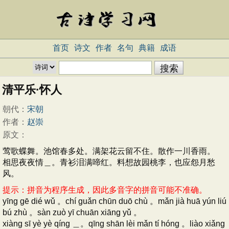
首页
诗文
作者
名句
典籍
成语
清平乐·怀人
朝代：
宋朝
作者：
赵崇
原文：
莺歌蝶舞。池馆春多处。满架花云留不住。散作一川香雨。
相思夜夜情＿。青衫泪满啼红。料想故园桃李，也应怨月愁
风。
提示：拼音为程序生成，因此多音字的拼音可能不准确。
yīng gē dié wǔ 。chí guǎn chūn duō chù 。mǎn jià huā yún liú
bú zhù 。sàn zuò yī chuān xiāng yǔ 。
xiàng sī yè yè qíng ＿。qīng shān lèi mǎn tí hóng 。liào xiǎng