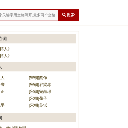
诗词
·怀人》
·怀人》
人
夫人
[宋朝]蔡伸
子寰
[宋朝]谷梁赤
蒙正
[宋朝]完颜璟
晋
[宋朝]荀子
允平
[宋朝]苏轼
句
天，千山响杜鹃