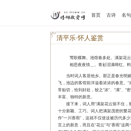
首页
古诗
名句
清平乐·怀人鉴赏
莺歌蝶舞。池馆春多处。满架花
相思夜夜情＿。青衫泪满啼红。料
当时词人客居他乡。那正是春光明媚
飞，池边的客馆前洋溢着浓浓的春意。“
常贴切，恰到好处，较之“浓”、“满”、“
丰富、独特的新意。
接下来，词人用“满架花云留不住，散
十分新颖、工巧。词人把满架茂密的繁
作“一川香雨”，这就不仅使这被历代多
言上的新意，而且在“花云”与“香雨”这两