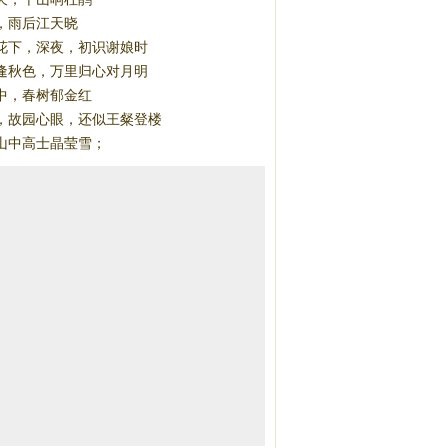
，雨后江天晓
花下，深夜，初识谢娘时
逢秋色，万里归心对月明
中，春树郁金红
，故园心眼，还似王粲登楼
山中高士晶莹雪；