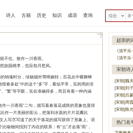
诗人
古籍
历史
知识
成语
查询
赵崇的
《清平乐
《清平乐
云留不住。散作一川香雨。
想故园桃李，也应怨月愁风。
宋朝诗
的销魂时分，绿杨烟外莺啼婉转；百花丛中蝶舞蜂
[宋朝]魏
池馆春多处”中的这个“多”字，看似平常，实则用的非
[宋朝]刘
密”、“繁”等字眼，实在准确得多，而且有着一种内涵
[宋朝]吕
[宋朝]周
作一川香雨”二句，描写暮春落花成阵的景象也显得
[宋朝]陈
花比作一片美丽的彩云，把落到水面的片片花瓣比
少文人写尽写滥了的关于落花的描写获得了形象上、语
热门名
个比喻物间找到了内在的联系：有“云”才会落“雨”，
万壑树参