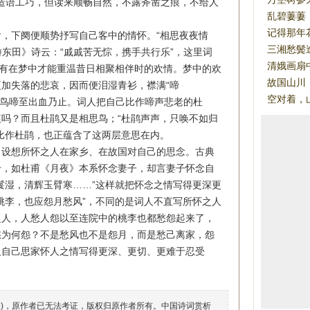
虽然造语工巧，但读来顺畅自然，不露斧凿之痕，不给人
乱碧萋萋
记得那年
下阕便顺势抒写自己客中的情怀。“相思夜夜情
三湘愁鬓
游东田》诗云：“戚戚苦无悰，携手共行乐”，这里词
清娥画扇
只有在梦中才能重温昔日相聚相伴时的欢情。梦中的欢
故国山川
加失落的悲哀，因而便泪湿青衫，襟满“啼
空对着，
杜鹃鸟啼至出血乃止。词人把自己比作啼声悲老的杜
吗？而且杜鹃又是相思鸟；“杜鹃声声，只唤不如归
比作杜鹃，也正蕴含了这两层意思在内。
设想所怀之人在家乡、在故国对自己的思念。古典
什，如杜甫《月夜》本系怀念妻子，却言妻子怀念自
鬟湿，清辉玉臂寒……”这样就把怀念之情写得更深更
桃李，也应怨月愁风”，不同的是词人不直写所怀之人
之人，人愁人怨以至连院中的桃李也都愁怨起来了，
愁为何怨？不是愁风也不是怨月，而是愁己离家，怨
人自己思家怀人之情写得更深、更切、更难于忍受
络)，原作者已无法考证，版权归原作者所有。
中国诗词赏析