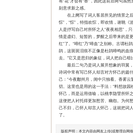
有“花”才会有“香”，因此这前后两句
刻意求新之感。
在上阕写了词人客居所见的情景之后，
悰”，“悰”，特指欢悰，即欢情，谢眺《
人是抒写自己对所怀之人“夜夜相思”，
情是虚幻、短暂的，梦醒之后带来的是更
红”了。“啼红”乃“啼血”之别称。古谓
鹃，这斑斑泪痕不正像是杜鹃啼鸣的血痕
去。”它又是思归的象征，词人把自己暗
最后二句乃是词人展开想象的羽翼，
诗词中常有写己怀人却言对方怀己的篇
己：“今夜鄜州月，闺中只独看。香雾云
切。这里也是用的这一手法：“料想故园
怀己，而是运用借喻，以桃李隐譬所怀
这便把人衬托得更加愁苦、幽怨。为何
己不归，己怀人却言人怀己，这就把词
了。
版权声明：本文内容由网友上传(或整理自网