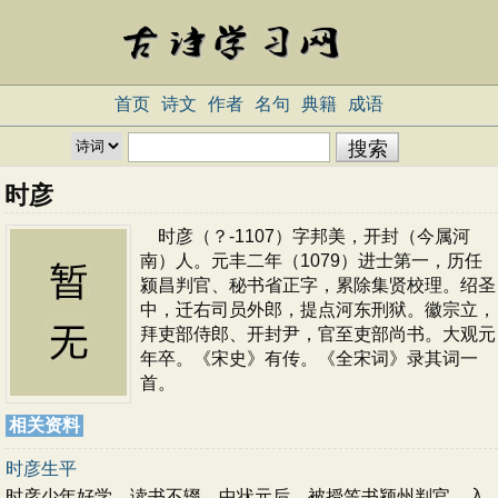
首页
诗文
作者
名句
典籍
成语
时彦
时彦（？-1107）字邦美，开封（今属河
南）人。元丰二年（1079）进士第一，历任
颍昌判官、秘书省正字，累除集贤校理。绍圣
中，迁右司员外郎，提点河东刑狱。徽宗立，
拜吏部侍郎、开封尹，官至吏部尚书。大观元
年卒。《宋史》有传。《全宋词》录其词一
首。
相关资料
时彦生平
时彦少年好学，读书不辍。中状元后，被授笠书颍州判官，入