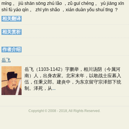
míng 。 jiù shān sōng zhú lǎo ，zǔ guī chéng 。 yù jiāng xīn
shì fù yáo qín 。 zhī yīn shǎo ，xián duàn yǒu shuí tīng ？
相关翻译
相关赏析
作者介绍
岳飞
岳飞（1103-1142）字鹏举，相川汤阴（今属河
南）人，出身农家。北宋末年，以敢战士应募入
伍，任秉义郎。建炎中，为东京留守宗泽部下统
制。泽死，从
...
Copyright © 2008 - 2018, All Rights Reserved.