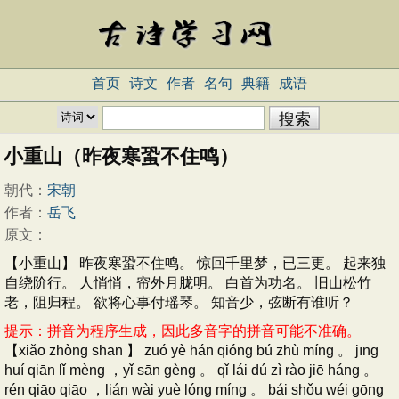
首页
诗文
作者
名句
典籍
成语
小重山（昨夜寒蛩不住鸣）
朝代：
宋朝
作者：
岳飞
原文：
【小重山】 昨夜寒蛩不住鸣。 惊回千里梦，已三更。 起来独
自绕阶行。 人悄悄，帘外月胧明。 白首为功名。 旧山松竹
老，阻归程。 欲将心事付瑶琴。 知音少，弦断有谁听？
提示：拼音为程序生成，因此多音字的拼音可能不准确。
【xiǎo zhòng shān 】 zuó yè hán qióng bú zhù míng 。 jīng
huí qiān lǐ mèng ，yǐ sān gèng 。 qǐ lái dú zì rào jiē háng 。
rén qiāo qiāo ，lián wài yuè lóng míng 。 bái shǒu wéi gōng