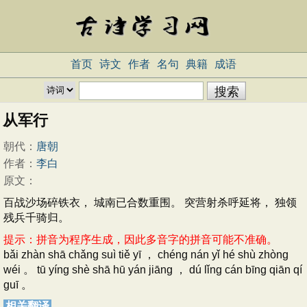
首页
诗文
作者
名句
典籍
成语
从军行
朝代：
唐朝
作者：
李白
原文：
百战沙场碎铁衣， 城南已合数重围。 突营射杀呼延将， 独领
残兵千骑归。
提示：拼音为程序生成，因此多音字的拼音可能不准确。
bǎi zhàn shā chǎng suì tiě yī ， chéng nán yǐ hé shù zhòng
wéi 。 tū yíng shè shā hū yán jiāng ， dú lǐng cán bīng qiān qí
guī 。
相关翻译