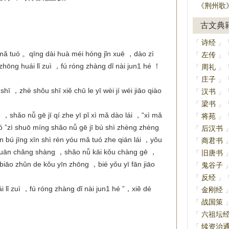
《荆州歌
古文典
诗经
「
」
 mǎ tuó 。
qīng dài huà méi hóng jǐn xuē ，dào zì
左传
「
」
zhōng huái lǐ zuì ，fú róng zhàng dǐ nài jun1 hé ！
周礼
「
」
庄子
「
」
shī ，zhè shǒu shī xiě chū le yī wèi jí wéi jiāo qiào
汉书
「
」
梁书
「
」
 ，shǎo nǚ gē jī qí zhe yī pǐ xì mǎ dào lái ，“xì mǎ
将苑
「
」
uó ”zì shuō míng shǎo nǚ gē jī bú shì zhèng zhèng
后汉书
「
àn bú jīng xīn shì rèn yóu mǎ tuó zhe qián lái ，yǒu
商君书
「
。huān chǎng shàng ，shǎo nǚ kāi kǒu chàng gē ，
旧唐书
「
biāo zhǔn de kǒu yīn zhōng ，bié yǒu yī fān jiāo
鬼谷子
「
反经
「
」
i lǐ zuì ，fú róng zhàng dǐ nài jun1 hé ”，xiě dé
金刚经
「
战国策
「
六祖坛
「
续资治
「