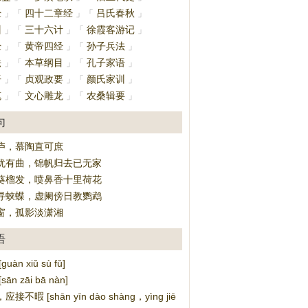
经
四十二章经
吕氏春秋
」
「
」
「
」
训
三十六计
徐霞客游记
」
「
」
「
」
经
黄帝四经
孙子兵法
」
「
」
「
」
法
本草纲目
孔子家语
」
「
」
「
」
语
贞观政要
颜氏家训
」
「
」
「
」
笔
文心雕龙
农桑辑要
」
「
」
「
」
句
庐，慕陶直可庶
犹有曲，锦帆归去已无家
葵榴发，喷鼻香十里荷花
寻蛱蝶，虚阑傍日教鹦鹉
窗，孤影淡潇湘
语
àn xiǔ sù fǔ]
n zāi bā nàn]
不暇 [shān yīn dào shàng，yìng jiē bù xiá]