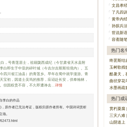
文昌孝
「
了凡四
「
。
黄帝内
「
孙膑兵
「
世说新
「
容斋随
「
热门名
终罢斯结
，字太白，号青莲居士，祖籍陇西成纪（今甘肃省天水县附
玉树歌残
李白即生于中亚的碎叶城（今吉尔吉斯斯坦境内）。五
今四川省江油县）的青莲乡。早年在蜀中就学漫游。青
酷暑天，
天宝初，因道士吴筠的推荐，应诏赴长安，供奉翰林，
曲径穿花
。但因权贵不容，不久即遭谗去…
详情
水墨画疏
热门成
出自李白的作品
络)，原作者已无法考证，版权归原作者所有。中国诗词赏析
贯朽粟腐 [gu
立场。
三灾八难 [sā
i/62473.html
山阴道上，应接