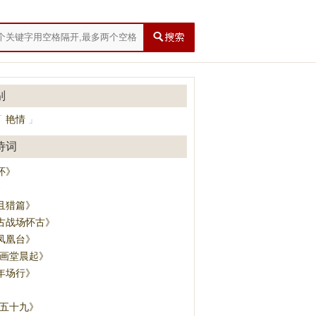
别
艳情
「
」
诗词
怀》
》
且猎篇》
古战场怀古》
凤凰台》
·画堂晨起》
年场行》
》
其五十九》