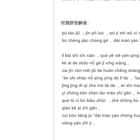
对酒拼音解读
：
pú táo jiǔ ，jīn pǒ luó ，wú jī shí wǔ xì
bú zhèng jiāo chàng gē 。
dài mào yàn 
lǐ bái shì shī xiān ，què yě xiě yàn qíng 
kě ài de shǎo nǚ gē jī xíng xiàng 。
zài jīn zūn měi jiǔ de huān chǎng shàng
”àn shì shǎo nǚ qīng yíng de tǐ tài ，“t
jīng jīng dì qí zhe mǎ lái de ，ér shì m
yī zhǒng tiān zhēn làn màn zhī gǎn 
què tǔ zì bú biāo zhǔn ，zhè zhǒng bú 
qiào kě ài zhī gǎn 。
zuì hòu liǎng jù “dài mào yàn zhōng huá
xiāng yàn zhì jí 。