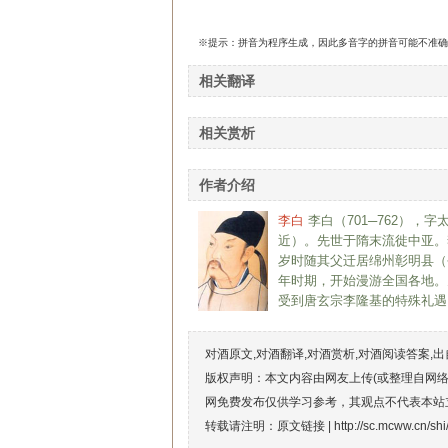
※提示：拼音为程序生成，因此多音字的拼音可能不准确
相关翻译
相关赏析
作者介绍
李白
李白（701─762）
近）。先世于隋末流徙中亚。
岁时随其父迁居绵州彰明县（
年时期，开始漫游全国各地。
受到唐玄宗李隆基的特殊礼遇
对酒原文,对酒翻译,对酒赏析,对酒阅读答案,
版权声明：本文内容由网友上传(或整理自网
网免费发布仅供学习参考，其观点不代表本站
转载请注明：原文链接 |
http://sc.mcww.cn/sh