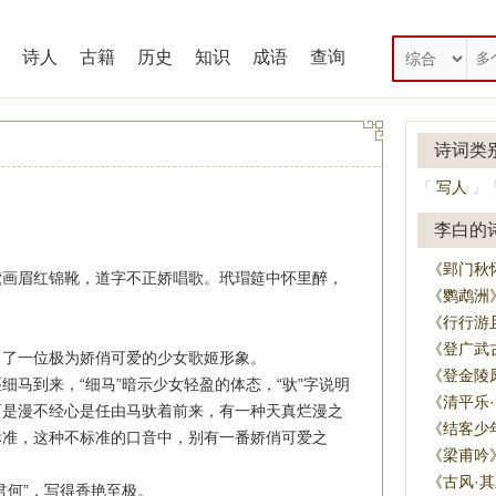
诗人
古籍
历史
知识
成语
查询
诗词类
写人
「
」
李白的
《郢门秋
黛画眉红锦靴，道字不正娇唱歌。
玳瑁筵中怀里醉，
《鹦鹉洲
《行行游
《登广武
出了一位极为娇俏可爱的少女歌姬形象。
《登金陵
细马到来，“细马”暗示少女轻盈的体态，“驮”字说明
《清平乐
而是漫不经心是任由马驮着前来，有一种天真烂漫之
《结客少
标准，这种不标准的口音中，别有一番娇俏可爱之
《梁甫吟
《古风·
君何”，写得香艳至极。