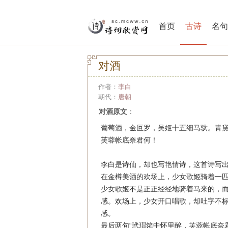
首页
古诗
名句
对酒
作者：
李白
朝代：
唐朝
对酒原文
：
葡萄酒，金叵罗，吴姬十五细马驮。
青
芙蓉帐底奈君何！
李白是诗仙，却也写艳情诗，这首诗写
在金樽美酒的欢场上，少女歌姬骑着一匹
少女歌姬不是正正经经地骑着马来的，
感。欢场上，少女开口唱歌，却吐字不
感。
最后两句“玳瑁筵中怀里醉，芙蓉帐底奈