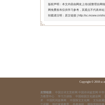
版权声明：本文内容由网友上传(或整理自网
网免费发布仅供学习参考，其观点不代表本站
转载请注明：原文链接 |
http://sc.mcww.cn/sh
Copyright © 2018 sc.
友情链接
：
中国古诗文赏析网
中国诗词鉴赏网
中华
力教育中心
学习力训练
中国校园文化建设网
术
中国民间故事网
中国珠宝文化网
文玩收藏
兰花网
现代家庭教育
高考保研
网络营销传播