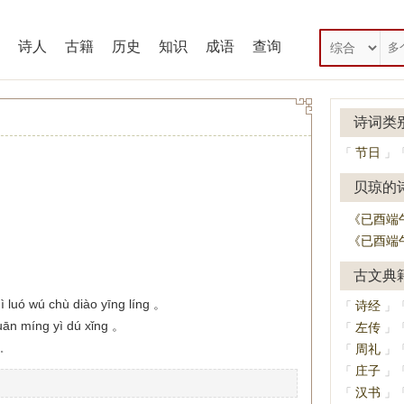
诗人
古籍
历史
知识
成语
查询
诗词类
节日
「
」
贝琼的
《已酉端
《已酉端
古文典
 luó wú chù diào yīng líng 。
诗经
「
」
yuān míng yì dú xǐng 。
左传
「
」
周礼
「
」
。
庄子
「
」
汉书
「
」