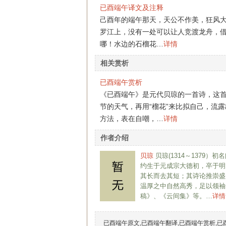
已酉端午译文及注释
己酉年的端午那天，天公不作美，狂风
罗江上，没有一处可以让人竞渡龙舟，
哪！水边的石榴花…
详情
相关赏析
已酉端午赏析
《已酉端午》是元代贝琼的一首诗，这
节的天气，再用“榴花”来比拟自己，流
方法，表在自嘲，…
详情
作者介绍
贝琼
贝琼(1314～1379
约生于元成宗大德初，卒于明
其长而去其短；其诗论推崇盛
温厚之中自然高秀，足以领袖
稿》、《云间集》等。…
详情
已酉端午原文,已酉端午翻译,已酉端午赏析,已