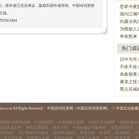
络)，原作者已无法考证，版权归原作者所有。中国诗词赏析
思牵今夜
立场。
借问江潮
i/5556.html
向露冷风
为惜故人
争奈愁来
热门成
日中为市 [rì
不疾不徐 [bù
杀敌致果 [sh
屠龙之技 [tú
黑云压城城欲摧
mcww.cn All Rights Reserved.
中国诗词欣赏网（中国古诗词赏析网）
◇
中国文玩收藏
书画网
中国书法网
中国油画网
中国书画交易网
中国艺术传播网
中国民俗文
旅游风景名胜
城市品牌建设
家长学院
中国收藏证书查询网
教育趋势研究
投资知识
现代家庭文化建设
现代家风建设
教育百科
致富经
风雅鹤壁
中
宝宝成长网
中国酒文化网
中国瓷器网
校园文化建设
学习力教育智库
意