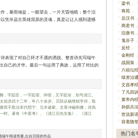
梁书
「
」
将苑
「
」
大作，暴雨倾盆，一眼望去，一片天昏地暗；整个汨
后汉书
「
借以凭吊远古英雄屈原的灵魂，真是让让人感到遗憾
商君书
「
旧唐书
「
鬼谷子
「
反经
「
」
金刚经
「
首诗表现了对自己怀才不遇的洒脱。整首诗先写端午
战国策
「
露出自己的才华。最后一句运用了典故，运用了对比的
六祖坛
「
续资治
「
文昌孝
「
了凡四
「
）初名阙，字廷臣，一字廷琚、仲琚，又字廷珍，别号清江。
黄帝内
「
太祖洪武十二年，年八十余岁。贝琼从杨维桢学诗，取
孙膑兵
「
唐而不取法宋代熙宁、元丰诸家。文章冲融和雅，诗风
一时。著有《中星考》、《清江贝先生集》、《清江
世说新
「
容斋随
「
热门名
酉端午阅读答案,出自贝琼的作品