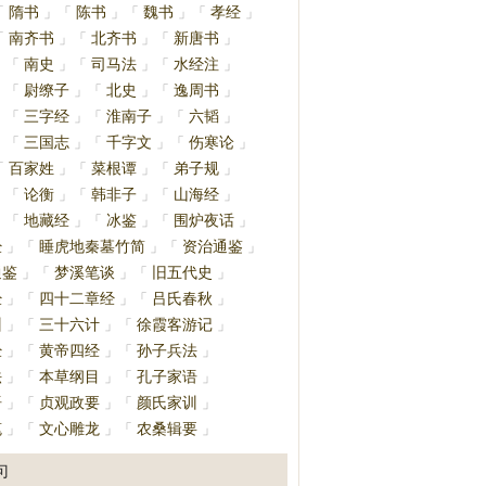
隋书
陈书
魏书
孝经
「
」
「
」
「
」
「
」
南齐书
北齐书
新唐书
「
」
「
」
「
」
南史
司马法
水经注
」
「
」
「
」
「
」
尉缭子
北史
逸周书
」
「
」
「
」
「
」
三字经
淮南子
六韬
」
「
」
「
」
「
」
三国志
千字文
伤寒论
」
「
」
「
」
「
」
百家姓
菜根谭
弟子规
「
」
「
」
「
」
论衡
韩非子
山海经
」
「
」
「
」
「
」
地藏经
冰鉴
围炉夜话
」
「
」
「
」
「
」
经
睡虎地秦墓竹简
资治通鉴
」
「
」
「
」
通鉴
梦溪笔谈
旧五代史
」
「
」
「
」
经
四十二章经
吕氏春秋
」
「
」
「
」
训
三十六计
徐霞客游记
」
「
」
「
」
经
黄帝四经
孙子兵法
」
「
」
「
」
法
本草纲目
孔子家语
」
「
」
「
」
语
贞观政要
颜氏家训
」
「
」
「
」
笔
文心雕龙
农桑辑要
」
「
」
「
」
句