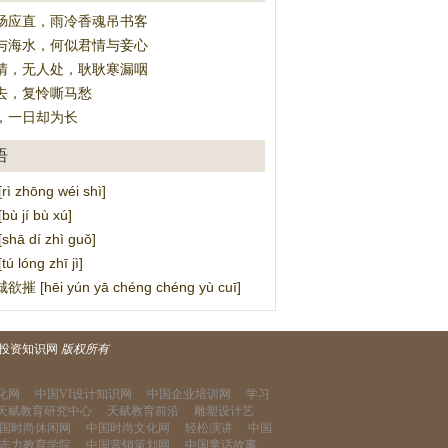
肠应直，雨冷香魂吊书客
与海水，何似君情与妾心
清，无人处，耿耿寒漏咽
去，复怜嘶马愁
，一日却为长
语
 zhōng wéi shì]
 jí bù xú]
ā dí zhì guǒ]
 lóng zhī jì]
 [hēi yún yā chéng chéng yù cuī]
投资知识网
版权所有
化网
中国VI设计知识网
中国企业培训网
学习
天赋教育研究中心
天赋教育前沿
雕塑设计艺
国时尚休闲网
中国时尚文化网
轻松演讲
中国
志力教育学院
中国营销策划网
中国童话故事