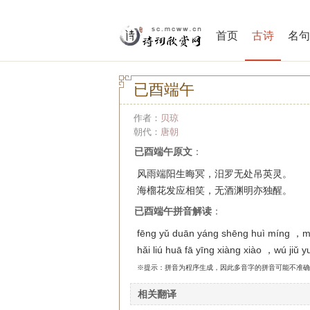
首页
古诗
名句
已酉端午
作者：
贝琼
朝代：
唐朝
已酉端午原文
：
风雨端阳生晦冥，汨罗无处吊英灵。
海榴花发应相笑，无酒渊明亦独醒。
已酉端午拼音解读
：
fēng yǔ duān yáng shēng huì míng ，mì
hǎi liú huā fā yīng xiàng xiào ，wú jiǔ 
※提示：拼音为程序生成，因此多音字的拼音可能不准确
相关翻译