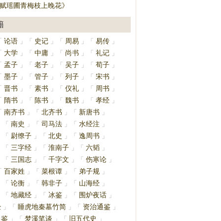
·赋瑶圃青梅枝上晚花》
籍
论语
史记
周易
易传
「
」
「
」
「
」
「
」
大学
中庸
尚书
礼记
「
」
「
」
「
」
「
」
孟子
老子
吴子
荀子
「
」
「
」
「
」
「
」
墨子
管子
列子
宋书
「
」
「
」
「
」
「
」
晋书
素书
仪礼
周书
「
」
「
」
「
」
「
」
隋书
陈书
魏书
孝经
「
」
「
」
「
」
「
」
南齐书
北齐书
新唐书
「
」
「
」
「
」
南史
司马法
水经注
」
「
」
「
」
「
」
尉缭子
北史
逸周书
」
「
」
「
」
「
」
三字经
淮南子
六韬
」
「
」
「
」
「
」
三国志
千字文
伤寒论
」
「
」
「
」
「
」
百家姓
菜根谭
弟子规
「
」
「
」
「
」
论衡
韩非子
山海经
」
「
」
「
」
「
」
地藏经
冰鉴
围炉夜话
」
「
」
「
」
「
」
经
睡虎地秦墓竹简
资治通鉴
」
「
」
「
」
通鉴
梦溪笔谈
旧五代史
」
「
」
「
」