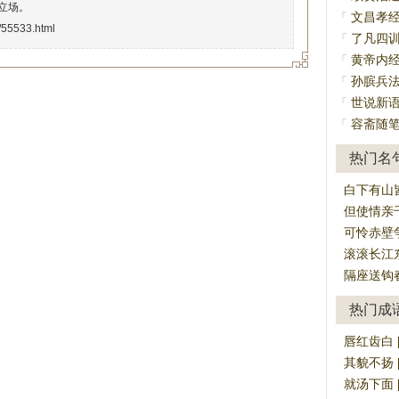
立场。
文昌孝
「
i/55533.html
了凡四
「
黄帝内
「
孙膑兵
「
世说新
「
容斋随
「
热门名
白下有山
但使情亲
可怜赤壁
滚滚长江
隔座送钩
热门成
唇红齿白 [ch
其貌不扬 [q
就汤下面 [ji