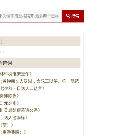
别
选
」
的诗词
·林钟羽淮安重午》
（黄钟商友人泛湖，命乐工以筝、笙、琵琶、方响迭奏）》
·七夕前一日送人归盐官》
·癸卯除夜》
红·元夕雨》
州·灵岩陪庾幕诸公游》
近·送人游南徐》
（茶）》
（重游葵园）》