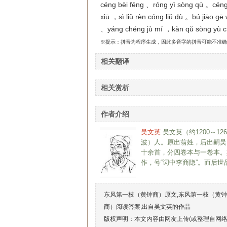
céng bèi fēng 、róng yì sòng qù 。céng 
xiū ，sì liǔ rèn cóng liǔ dù 。bú jiāo g
、yáng chéng jù mí ，kàn qǔ sòng yù c
※提示：拼音为程序生成，因此多音字的拼音可能不准确
相关翻译
相关赏析
作者介绍
吴文英
吴文英（约1200～
波）人。原出翁姓，后出嗣吴
十余首，分四卷本与一卷本。
作，号“词中李商隐”。而后
东风第一枝（黄钟商）原文,东风第一枝（黄钟
商）阅读答案,出自吴文英的作品
版权声明：本文内容由网友上传(或整理自网