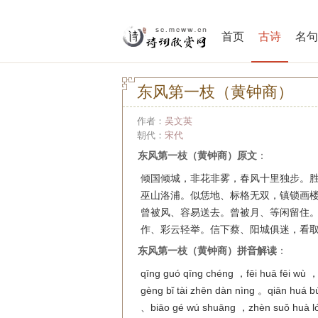
首页
古诗
名句
东风第一枝（黄钟商）
作者：
吴文英
朝代：
宋代
东风第一枝（黄钟商）原文
：
倾国倾城，非花非雾，春风十里独步。
巫山洛浦。似恁地、标格无双，镇锁画
曾被风、容易送去。曾被月、等闲留住
作、彩云轻举。信下蔡、阳城俱迷，看
东风第一枝（黄钟商）拼音解读
：
qīng guó qīng chéng ，fēi huā fēi wù ，
gèng bǐ tài zhēn dàn nìng 。qiān huá 
、biāo gé wú shuāng ，zhèn suǒ huà l