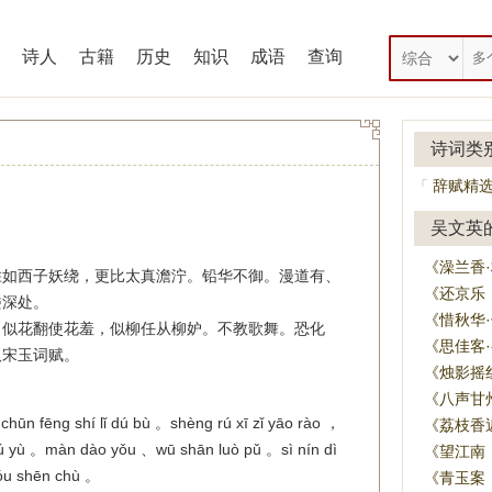
诗人
古籍
历史
知识
成语
查询
诗词类
辞赋精
「
吴文英
《澡兰香
胜如西子妖绕，更比太真澹泞。铅华不御。漫道有、
《还京乐
楼深处。
《惜秋华
。似花翻使花羞，似柳任从柳妒。不教歌舞。恐化
《思佳客
取宋玉词赋。
《烛影摇
《八声甘
chūn fēng shí lǐ dú bù 。shèng rú xī zǐ yāo rào ，
《荔枝香
bú yù 。màn dào yǒu 、wū shān luò pǔ 。sì nín dì
《望江南
óu shēn chù 。
《青玉案