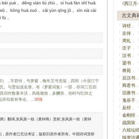
bèi yuè 、děng xián liú zhù 。sì huā fān shǐ huā
《西江月
ē wǔ 。kǒng huà zuò 、cǎi yún qīng jǔ 。xìn xià cài
古文典
í fù 。
诗经
「
」
。
左传
「
」
周礼
「
」
庄子
「
」
汉书
「
」
梁书
「
」
将苑
「
」
后汉书
「
1260），字君特，号梦窗，晚年又号觉翁，四明（今浙江宁
商君书
「
氏。与贾似道友善。有《梦窗词集》一部，存词三百四
旧唐书
「
其词作数量丰沃，风格雅致，多酬答、伤时与忆悼之
世品评却甚有争论。…
详情
鬼谷子
「
反经
「
」
金刚经
「
商）翻译,东风第一枝（黄钟商）赏析,东风第一枝（黄钟
战国策
「
六祖坛
「
络)，原作者已无法考证，版权归原作者所有。中国诗词赏析
续资治
「