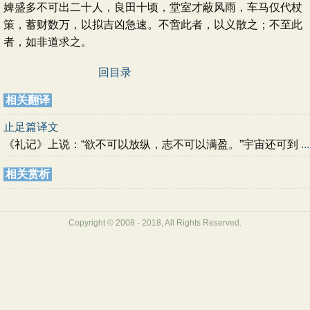
婢盛多不可出二十人，良田十顷，堂室才蔽风雨，车马仅代杖
策，蓄财数万，以拟吉凶急速。不啻此者，以义散之；不至此
者，如非道求之。
回目录
相关翻译
止足篇译文
《礼记》上说：“欲不可以放纵，志不可以满盈。”宇宙还可到
...
相关赏析
Copyright © 2008 - 2018, All Rights Reserved.