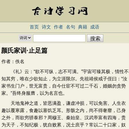
首页
诗文
作者
名句
典籍
成语
颜氏家训·止足篇
作者：
佚名
《礼》云：“欲不可纵，志不可满。”宇宙可臻其极，情性不
知其穷，唯在少欲知止，为立涯限尔。先祖靖侯戒子侄曰：“汝
家书生门户，世无富贵，自今仕宦不可过二千石，婚姻勿贪势
家。”吾终身服膺，以为名言也。
天地鬼神之道，皆恶满盈，谦虚冲损，可以免害。人生衣
趣以覆寒露，食趣以塞饥乏耳。形骸之内，尚不得奢靡，己身
之外，而欲穷骄泰邪？周穆王、秦始皇、汉武帝富有四海，贵
为天子，不知纪极，犹自败累，况士庶乎？常以二十口家，奴