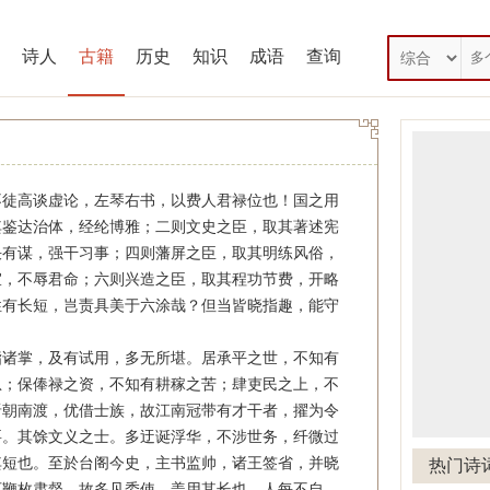
诗人
古籍
历史
知识
成语
查询
徒高谈虚论，左琴右书，以费人君禄位也！国之用
其鉴达治体，经纶博雅；二则文史之臣，取其著述宪
决有谋，强干习事；四则藩屏之臣，取其明练风俗，
宜，不辱君命；六则兴造之臣，取其程功节费，开略
性有长短，岂责具美于六涂哉？但当皆晓指趣，能守
诸掌，及有试用，多无所堪。居承平之世，不知有
急；保俸禄之资，不知有耕稼之苦；肆吏民之上，不
晋朝南渡，优借士族，故江南冠带有才干者，擢为令
要。其馀文义之士。多迂诞浮华，不涉世务，纤微过
其短也。至於台阁今史，主书监帅，诸王签省，并晓
热门诗
可鞭枚肃督，故多见委使，盖用其长也。人每不自