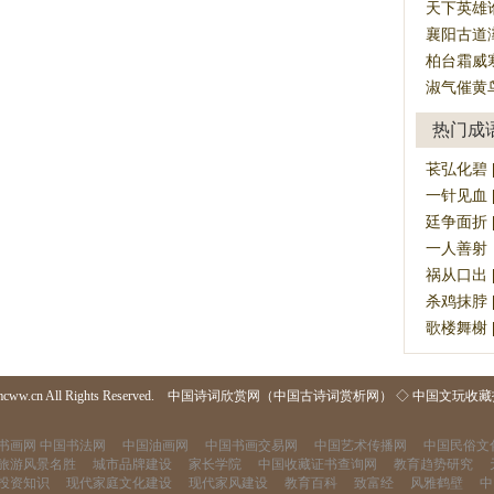
天下英雄
襄阳古道
柏台霜威
淑气催黄
热门成
苌弘化碧 [c
一针见血 [yī
廷争面折 [tí
一人善射，百夫
祸从口出 [h
杀鸡抹脖 [sh
歌楼舞榭 [gē
mcww.cn All Rights Reserved.
中国诗词欣赏网（中国古诗词赏析网）
◇
中国文玩收藏
书画网
中国书法网
中国油画网
中国书画交易网
中国艺术传播网
中国民俗文
旅游风景名胜
城市品牌建设
家长学院
中国收藏证书查询网
教育趋势研究
投资知识
现代家庭文化建设
现代家风建设
教育百科
致富经
风雅鹤壁
中