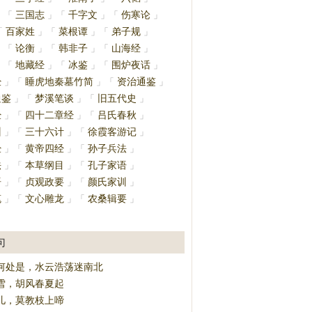
三国志
千字文
伤寒论
」
「
」
「
」
「
」
百家姓
菜根谭
弟子规
「
」
「
」
「
」
论衡
韩非子
山海经
」
「
」
「
」
「
」
地藏经
冰鉴
围炉夜话
」
「
」
「
」
「
」
经
睡虎地秦墓竹简
资治通鉴
」
「
」
「
」
通鉴
梦溪笔谈
旧五代史
」
「
」
「
」
经
四十二章经
吕氏春秋
」
「
」
「
」
训
三十六计
徐霞客游记
」
「
」
「
」
经
黄帝四经
孙子兵法
」
「
」
「
」
法
本草纲目
孔子家语
」
「
」
「
」
语
贞观政要
颜氏家训
」
「
」
「
」
笔
文心雕龙
农桑辑要
」
「
」
「
」
」
句
何处是，水云浩荡迷南北
雪，胡风春夏起
儿，莫教枝上啼