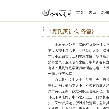
首页
古诗
名句
《颜氏家训·涉务篇》
士君子之处世，贵能有益於物耳，不
材，大较不过六事：一则朝廷之臣，取
章，不忘前古；三则军旅之臣，取其断
清白爱民；五则使命之臣，取其识变从
有术：此则皆勤学守行者所能办也。人
一职，便无愧耳。
吾见世中文学之士，品藻古今，若指
丧乱之祸；处庙堂之下，不知有战陈之
知有劳役之勤：故难可以应世经务也。
仆已下尚书郎、中书舍人已上，典掌机
失，又惜行捶楚，所以处於清高，盖护
习吏用，济办时须，纵有小人之态，皆