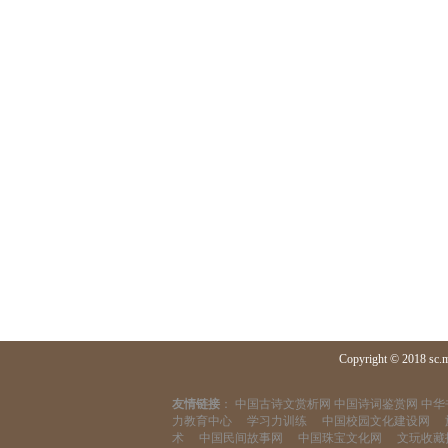
Copyright © 2018 sc.
友情链接
：
中国古诗文赏析网
中国诗词鉴赏网
中华
力教育中心
学习力训练
中国校园文化建设网
术
中国民间故事网
中国珠宝文化网
文玩收藏