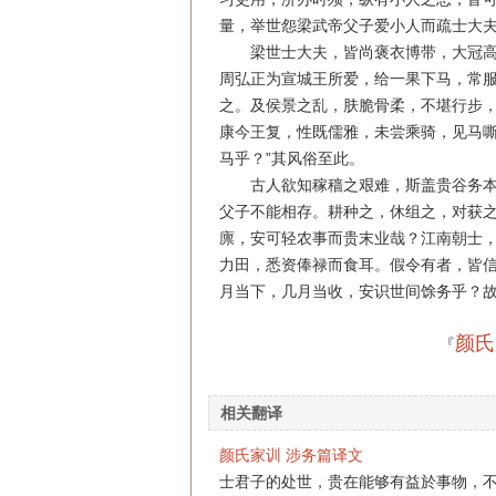
量，举世怨梁武帝父子爱小人而疏士大
梁世士大夫，皆尚褒衣博带，大冠高
周弘正为宣城王所爱，给一果下马，常
之。及侯景之乱，肤脆骨柔，不堪行步
康今王复，性既儒雅，未尝乘骑，见马嘶
马乎？”其风俗至此。
古人欲知稼穑之艰难，斯盖贵谷务本
父子不能相存。耕种之，休组之，对获
廪，安可轻农事而贵末业哉？江南朝士
力田，悉资俸禄而食耳。假令有者，皆
月当下，几月当收，安识世间馀务乎？
颜氏
『
相关翻译
颜氏家训 涉务篇译文
士君子的处世，贵在能够有益於事物，