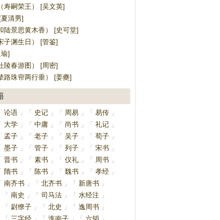
寿嗣荣王） [吴文英]
[夏清男]
陆景思黄木香） [史可堂]
子渊生日） [管鉴]
瑜]
陵春游图） [周密]
路珠帘两行垂） [姜夔]
籍
论语
史记
周易
易传
「
」
「
」
「
」
「
」
大学
中庸
尚书
礼记
「
」
「
」
「
」
「
」
孟子
老子
吴子
荀子
「
」
「
」
「
」
「
」
墨子
管子
列子
宋书
「
」
「
」
「
」
「
」
晋书
素书
仪礼
周书
「
」
「
」
「
」
「
」
隋书
陈书
魏书
孝经
「
」
「
」
「
」
「
」
南齐书
北齐书
新唐书
「
」
「
」
「
」
南史
司马法
水经注
」
「
」
「
」
「
」
尉缭子
北史
逸周书
」
「
」
「
」
「
」
三字经
淮南子
六韬
」
「
」
「
」
「
」