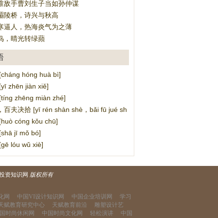
谁敌手曹刘生子当如孙仲谋
灞陵桥，诗兴与秋高
寒逼人，热海炎气为之薄
鸟，晴光转绿蘋
语
háng hóng huà bì]
 zhēn jiàn xiě]
ng zhēng miàn zhé]
决拾 [yī rén shàn shè，bǎi fū jué shí]
uò cóng kǒu chū]
ā jī mǒ bó]
 lóu wǔ xiè]
投资知识网
版权所有
化网
中国VI设计知识网
中国企业培训网
学习
天赋教育研究中心
天赋教育前沿
雕塑设计艺
国时尚休闲网
中国时尚文化网
轻松演讲
中国