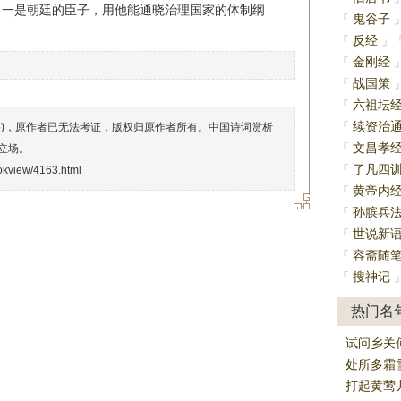
：一是朝廷的臣子，用他能通晓治理国家的体制纲
鬼谷子
「
反经
「
」
金刚经
「
战国策
「
六祖坛
「
续资治
「
络)，原作者已无法考证，版权归原作者所有。中国诗词赏析
文昌孝
「
立场。
了凡四
「
okview/4163.html
黄帝内
「
孙膑兵
「
世说新
「
容斋随
「
搜神记
「
热门名
试问乡关
处所多霜
打起黄莺