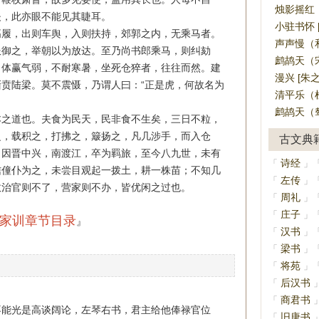
烛影摇红（
夫，此亦眼不能见其睫耳。
小驻书怀 
履，出则车舆，入则扶持，郊郭之内，无乘马者。
声声慢（和
服御之，举朝以为放达。至乃尚书郎乘马，则纠劾
鹧鸪天（宋
，体赢气弱，不耐寒暑，坐死仓猝者，往往而然。建
漫兴 [朱之
贲陆梁。莫不震慑，乃谓人曰：“正是虎，何故名为
清平乐（杜
鹧鸪天（辇
之道也。夫食为民天，民非食不生矣，三日不粒，
之，载积之，打拂之，簸扬之，凡几涉手，而入仓
古文典
，因晋中兴，南渡江，卒为羁旅，至今八九世，未有
诗经
「
」
信僮仆为之，未尝目观起一拨土，耕一株苗；不知几
左传
「
」
故治官则不了，营家则不办，皆优闲之过也。
周礼
「
」
庄子
「
」
家训章节目录
』
汉书
「
」
梁书
「
」
将苑
「
」
后汉书
「
商君书
「
不能光是高谈阔论，左琴右书，君主给他俸禄官位
旧唐书
「