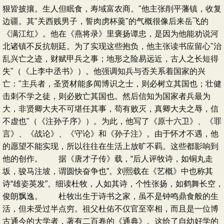
狠皆披攘。生人但眠食，寿域富农商。"他主张削平藩镇，收复
边疆。其"关西贱男子，誓肉虏杯羹"的气概很像后来岳飞的
《满江红》。他在《燕将录》里褒扬谭忠，是因为他能劝说河
北诸镇不反抗朝廷。为了实现这些抱负，他主张读书应留心"治
乱兴亡之迹，财赋甲兵之事；地形之险易远近，古人之长短得
失"（《上李中丞书》）。他强调知兵与否关系着国家的兴
亡："主兵者，圣贤材能多闻博识之士，则必树立其国也；壮健
击刺不学之徒，则必败亡其国也。然后信知为国家者兵最为
大，非贤卿大夫不可堪任其事，苟有败灭，真卿大夫之辱，信
不虚也"（《注孙子序》）。为此，他写了《原十六卫》、《罪
言》、《战论》、《守论》和《孙子注》。由于怀才不遇，他
的愿望不能实现，所以往往在生活上放旷不羁。这些都影响到
他的创作。 据《唐才子传》载，“后人评牧诗，如铜丸走
坂，骏马注坡，谓圆快奋争也”。刘熙载在《艺概》中也称其
诗“雄姿英发”。细读杜牧，人如其诗，个性张扬，如鹤舞长空，
俊朗飘逸。 杜牧出生于诗书之家，虽不是钟鸣鼎食般的生
活，但未受过半点穷。祖父杜佑不仅官至宰相，而且是一位博
古通今的大学者，著有二百卷的《通典》。这给了自幼好学的