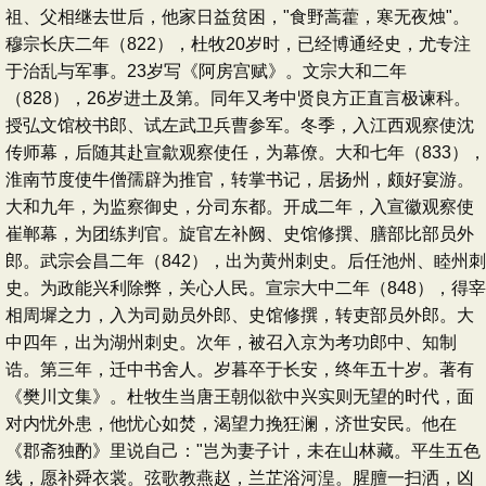
祖、父相继去世后，他家日益贫困，"食野蒿藿，寒无夜烛"。
穆宗长庆二年（822），杜牧20岁时，已经博通经史，尤专注
于治乱与军事。23岁写《阿房宫赋》。文宗大和二年
（828），26岁进土及第。同年又考中贤良方正直言极谏科。
授弘文馆校书郎、试左武卫兵曹参军。冬季，入江西观察使沈
传师幕，后随其赴宣歙观察使任，为幕僚。大和七年（833），
淮南节度使牛僧孺辟为推官，转掌书记，居扬州，颇好宴游。
大和九年，为监察御史，分司东都。开成二年，入宣徽观察使
崔郸幕，为团练判官。旋官左补阙、史馆修撰、膳部比部员外
郎。武宗会昌二年（842），出为黄州刺史。后任池州、睦州刺
史。为政能兴利除弊，关心人民。宣宗大中二年（848），得宰
相周墀之力，入为司勋员外郎、史馆修撰，转吏部员外郎。大
中四年，出为湖州刺史。次年，被召入京为考功郎中、知制
诰。第三年，迁中书舍人。岁暮卒于长安，终年五十岁。著有
《樊川文集》。杜牧生当唐王朝似欲中兴实则无望的时代，面
对内忧外患，他忧心如焚，渴望力挽狂澜，济世安民。他在
《郡斋独酌》里说自己："岂为妻子计，未在山林藏。平生五色
线，愿补舜衣裳。弦歌教燕赵，兰芷浴河湟。腥膻一扫洒，凶