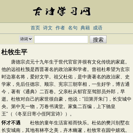
首页
诗文
作者
名句
典籍
成语
杜牧生平
唐德宗贞元十九年生于世代官宦并很有文化传统的家庭。
他的远祖杜预是西晋著名的政治家和学者。曾祖杜希望为玄宗
时边塞名将，爱好文学。祖父杜佑，是中唐著名的政治家、史
学家，先后任德宗、顺宗、宪宗三朝宰相，一生好学，博古通
今，著有《通典》二百卷。父亲杜从郁官至驾部员外郎，早
逝。杜牧对自己的家世很自豪，他说："旧第开朱门，长安城中
央。第中无一物，万卷书满堂。家集二百编，上下驰皇
王"（《冬至日寄小侄阿宜诗》）。
怀才不遇
杜牧的童年生活富裕而快乐。杜佑的樊川别墅在
长安城南，其地有林亭之美，卉木幽邃，杜牧常在园中嬉戏。