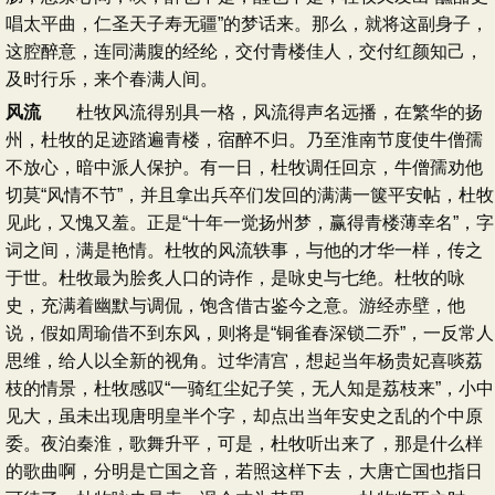
唱太平曲，仁圣天子寿无疆”的梦话来。那么，就将这副身子，
这腔醉意，连同满腹的经纶，交付青楼佳人，交付红颜知己，
及时行乐，来个春满人间。
风流
杜牧风流得别具一格，风流得声名远播，在繁华的扬
州，杜牧的足迹踏遍青楼，宿醉不归。乃至淮南节度使牛僧孺
不放心，暗中派人保护。有一日，杜牧调任回京，牛僧孺劝他
切莫“风情不节”，并且拿出兵卒们发回的满满一箧平安帖，杜牧
见此，又愧又羞。正是“十年一觉扬州梦，赢得青楼薄幸名”，字
词之间，满是艳情。杜牧的风流轶事，与他的才华一样，传之
于世。杜牧最为脍炙人口的诗作，是咏史与七绝。杜牧的咏
史，充满着幽默与调侃，饱含借古鉴今之意。游经赤壁，他
说，假如周瑜借不到东风，则将是“铜雀春深锁二乔”，一反常人
思维，给人以全新的视角。过华清宫，想起当年杨贵妃喜啖荔
枝的情景，杜牧感叹“一骑红尘妃子笑，无人知是荔枝来”，小中
见大，虽未出现唐明皇半个字，却点出当年安史之乱的个中原
委。夜泊秦淮，歌舞升平，可是，杜牧听出来了，那是什么样
的歌曲啊，分明是亡国之音，若照这样下去，大唐亡国也指日