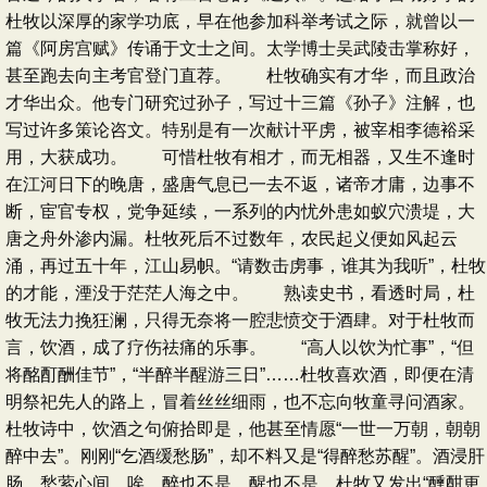
杜牧以深厚的家学功底，早在他参加科举考试之际，就曾以一
篇《阿房宫赋》传诵于文士之间。太学博士吴武陵击掌称好，
甚至跑去向主考官登门直荐。 杜牧确实有才华，而且政治
才华出众。他专门研究过孙子，写过十三篇《孙子》注解，也
写过许多策论咨文。特别是有一次献计平虏，被宰相李德裕采
用，大获成功。 可惜杜牧有相才，而无相器，又生不逢时
在江河日下的晚唐，盛唐气息已一去不返，诸帝才庸，边事不
断，宦官专权，党争延续，一系列的内忧外患如蚁穴溃堤，大
唐之舟外渗内漏。杜牧死后不过数年，农民起义便如风起云
涌，再过五十年，江山易帜。“请数击虏事，谁其为我听”，杜牧
的才能，湮没于茫茫人海之中。 熟读史书，看透时局，杜
牧无法力挽狂澜，只得无奈将一腔悲愤交于酒肆。对于杜牧而
言，饮酒，成了疗伤祛痛的乐事。 “高人以饮为忙事”，“但
将酩酊酬佳节”，“半醉半醒游三日”……杜牧喜欢酒，即便在清
明祭祀先人的路上，冒着丝丝细雨，也不忘向牧童寻问酒家。
杜牧诗中，饮酒之句俯拾即是，他甚至情愿“一世一万朝，朝朝
醉中去”。刚刚“乞酒缓愁肠”，却不料又是“得醉愁苏醒”。酒浸肝
肠，愁萦心间，唉，醉也不是，醒也不是，杜牧又发出“醺酣更