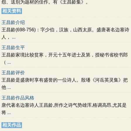
怨、送别为题材的佳作。有《王昌龄集》。
相关资料
王昌龄介绍
王昌龄(698-756)：字少伯，汉族，山西太原。盛唐著名边塞诗
人，
...
王昌龄生平
王昌龄家境比较贫寒，开元十五年进士及第，授秘书省校书郎
（
...
王昌龄评价
王昌龄是盛唐时享有盛誉的一位诗人。殷璠《河岳英灵集》把
他
...
王昌龄作品风格
唐代著名边塞诗人王昌龄,所作之诗气势雄浑,格调高昂,尤其是
将
...
相关作品