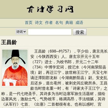
首页
诗文
作者
名句
典籍
成语
王昌龄
王昌龄（698─约757），字少伯，唐京兆长
安（今陕西西安）人。唐玄宗开元十五年
（727）进士，为校书郎，开元二十二年
（734）中博学宏词，授汜水（今河南荥阳县
境）尉，再迁江宁，故世称王江宁。天宝七年
谪迁潭阳郡龙标（今湖南黔阳县）尉。安史乱
后还乡，道出亳州，被刺史闾丘晓所杀。王昌
龄当时曾名重一时，有「诗家夫子王江宁」之
称，是一代七绝圣手。其诗多为当时边塞军旅生活题材，描绘
边塞风光，激励士气，气势雄浑，格调高昂，手法细腻，其诗
《从军行》七首、《出塞》二首都很有名。也有以感时、宫