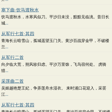
塞下曲·饮马渡秋水
饮马渡秋水，水寒风似刀。平沙日未没，黯黯见临洮。昔日长
城
...
从军行七首·其四
青海长云暗雪山，孤城遥望玉门关。黄沙百战穿金甲，不破楼
兰
...
从军行二首
向夕临大荒，朔风轸归虑。平沙万里馀，飞鸟宿何处。 虏骑
猎
...
采莲曲二首
吴姬越艳楚王妃，争弄莲舟水湿衣。 来时浦口花迎入，采罢
江
...
从军行七首·其四
青海长云暗雪山，孤城遥望玉门关。 黄沙百战穿金甲，不破楼