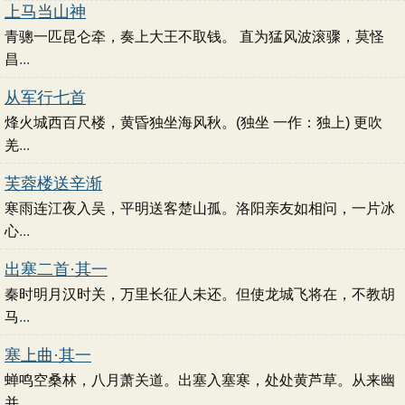
上马当山神
青骢一匹昆仑牵，奏上大王不取钱。 直为猛风波滚骤，莫怪
昌
...
从军行七首
烽火城西百尺楼，黄昏独坐海风秋。(独坐 一作：独上) 更吹
羌
...
芙蓉楼送辛渐
寒雨连江夜入吴，平明送客楚山孤。洛阳亲友如相问，一片冰
心
...
出塞二首·其一
秦时明月汉时关，万里长征人未还。但使龙城飞将在，不教胡
马
...
塞上曲·其一
蝉鸣空桑林，八月萧关道。出塞入塞寒，处处黄芦草。从来幽
并
...