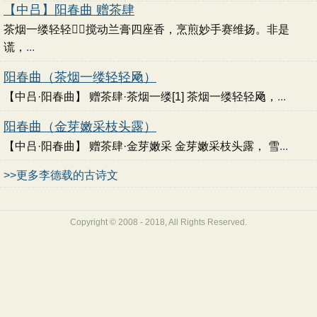
【中吕】阳春曲 赠茶肆
茶烟一缕轻轻，搅动兰膏四座香，烹煎妙手赛维扬。非是
谎，
...
阳春曲（茶烟一缕轻轻飏）
【中吕·阳春曲】 赠茶肆·茶烟一缕[1] 茶烟一缕轻轻飏，
...
阳春曲（金芽嫩采枝头露）
【中吕·阳春曲】 赠茶肆·金芽嫩采 金芽嫩采枝头露， 雪
...
>>更多李德载的古诗文
Copyright © 2008 - 2018, All Rights Reserved.