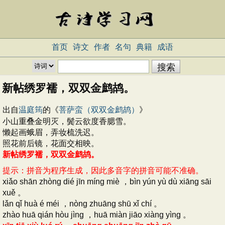
首页
诗文
作者
名句
典籍
成语
新帖绣罗襦，双双金鹧鸪。
出自
温庭筠
的《
菩萨蛮（双双金鹧鸪）
》
小山重叠金明灭，鬓云欲度香腮雪。
懒起画蛾眉，弄妆梳洗迟。
照花前后镜，花面交相映。
新帖绣罗襦，双双金鹧鸪。
提示：拼音为程序生成，因此多音字的拼音可能不准确。
xiǎo shān zhòng dié jīn míng miè ，bìn yún yù dù xiāng sāi
xuě 。
lǎn qǐ huà é méi ，nòng zhuāng shū xǐ chí 。
zhào huā qián hòu jìng ，huā miàn jiāo xiàng yìng 。