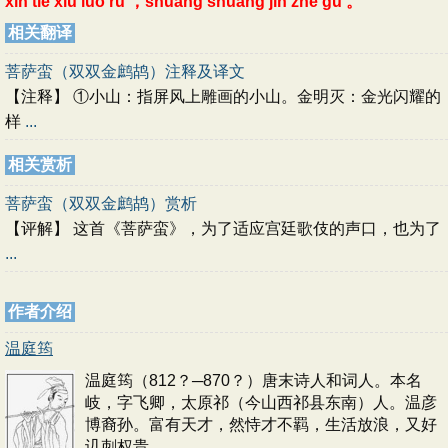
xīn tiē xiù luó rú ，shuāng shuāng jīn zhè gū 。
相关翻译
菩萨蛮（双双金鹧鸪）注释及译文
【注释】 ①小山：指屏风上雕画的小山。金明灭：金光闪耀的
样
...
相关赏析
菩萨蛮（双双金鹧鸪）赏析
【评解】 这首《菩萨蛮》，为了适应宫廷歌伎的声口，也为了
...
作者介绍
温庭筠
温庭筠（812？─870？）唐末诗人和词人。本名
岐，字飞卿，太原祁（今山西祁县东南）人。温彦
博裔孙。富有天才，然恃才不羁，生活放浪，又好
讥刺权贵
...