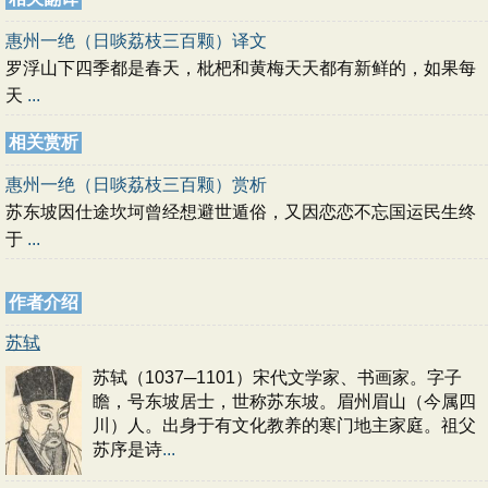
惠州一绝（日啖荔枝三百颗）译文
罗浮山下四季都是春天，枇杷和黄梅天天都有新鲜的，如果每
天
...
相关赏析
惠州一绝（日啖荔枝三百颗）赏析
苏东坡因仕途坎坷曾经想避世遁俗，又因恋恋不忘国运民生终
于
...
作者介绍
苏轼
苏轼（1037─1101）宋代文学家、书画家。字子
瞻，号东坡居士，世称苏东坡。眉州眉山（今属四
川）人。出身于有文化教养的寒门地主家庭。祖父
苏序是诗
...