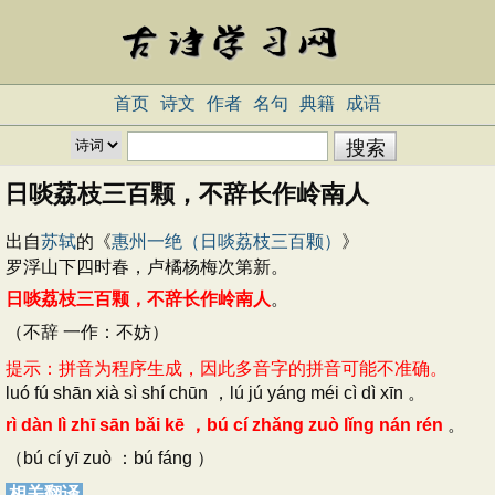
首页
诗文
作者
名句
典籍
成语
日啖荔枝三百颗，不辞长作岭南人
出自
苏轼
的《
惠州一绝（日啖荔枝三百颗）
》
罗浮山下四时春，卢橘杨梅次第新。
日啖荔枝三百颗，不辞长作岭南人
。
（不辞 一作：不妨）
提示：拼音为程序生成，因此多音字的拼音可能不准确。
luó fú shān xià sì shí chūn ，lú jú yáng méi cì dì xīn 。
rì dàn lì zhī sān bǎi kē ，bú cí zhǎng zuò lǐng nán rén
。
（bú cí yī zuò ：bú fáng ）
相关翻译