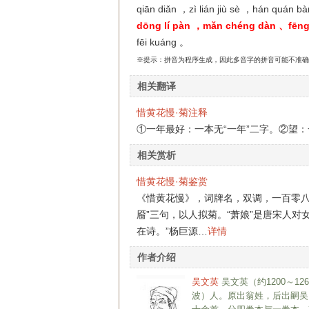
qiān diǎn ，zì lián jiù sè ，hán quán b
dōng lí pàn ，mǎn chéng dàn 、fēng 
fēi kuáng 。
※提示：拼音为程序生成，因此多音字的拼音可能不准确
相关翻译
惜黄花慢·菊注释
①一年最好：一本无“一年”二字。②望：
相关赏析
惜黄花慢·菊鉴赏
《惜黄花慢》，词牌名，双调，一百零八
靥”三句，以人拟菊。“萧娘”是唐宋人
在诗。”杨巨源…
详情
作者介绍
吴文英
吴文英（约1200～
波）人。原出翁姓，后出嗣吴