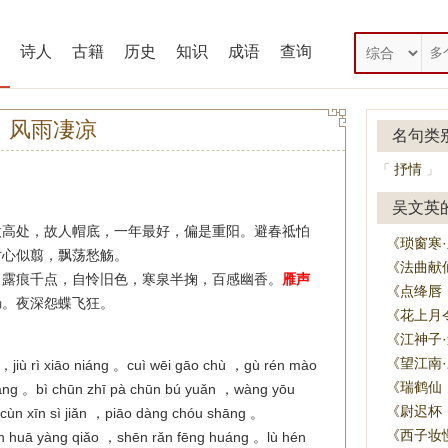
诗人
古籍
历史
知识
成语
查询
、风雨凄凉
名句类
抒情
「
」
吴文英
微高处，故人帽底，一年最好，偏是重阳。避春祗怕
《琐窗寒
寸心似翦，飘荡愁觞。
《法曲献
。露痕千点，自怜旧色，寒泉半掬，百感幽香。
雁声
《点绛唇
肠。夜深怨蝶飞狂。
《花上月
《江神子
《望江南
é ，jiù rì xiāo niáng 。cuì wēi gāo chù ，gù rén mào
《瑞鹤仙
yáng 。bì chūn zhī pà chūn bú yuǎn ，wàng yōu
《尉迟杯
 。cùn xīn sì jiǎn ，piāo dàng chóu shāng 。
《西子妆
àn huā yàng qiǎo ，shēn rǎn fēng huáng 。lù hén