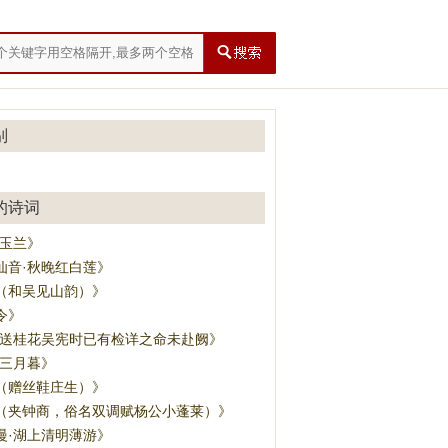
别
的诗词
·玉兰》
仙音·秋晚红白莲》
（和吴见山韵）》
令》
·送桂花吴宪时已有检详之命未赴阙》
·三月暮》
（赠丝鞋庄生）》
（夹钟商，俗名双调赋杨公小蓬莱）》
慢·湖上清明薄游》