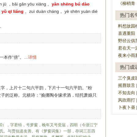
《柳梢青
àn jū ，bǎi gǎn yōu xiāng 。
yàn shēng bú dào
yǔ qī liáng
。zuì duàn cháng 。yè shēn yuàn dié
热门名
料想故园
。
喜遇重阳
野径云俱
君在天一
夜来小雨
一本作“傍”。…
详情
热门成
三个臭皮匠，赛
摇唇鼓舌 [y
字，上片十二句六平韵，下片十一句六平韵。“粉
不知去向 [bù
对女子的泛称。元稹诗：“揄挪陶令缘求酒，结托萧娘只
风吹雨打 [fē
卜夜卜昼 [b
1260），字君特，号梦窗，晚年又号觉翁，四明（今浙江宁
氏。与贾似道友善。有《梦窗词集》一部，存词三百四