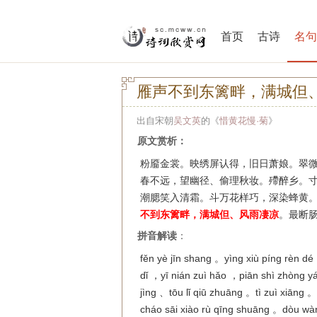
首页
古诗
名句
雁声不到东篱畔，满城但
出自宋朝
吴文英
的《
惜黄花慢·菊
》
原文赏析：
粉靥金裳。映绣屏认得，旧日萧娘。翠
春不远，望幽径、偷理秋妆。殢醉乡。
潮腮笑入清霜。斗万花样巧，深染蜂黄
不到东篱畔，满城但、风雨凄凉
。最断
拼音解读
：
fěn yè jīn shang 。yìng xiù píng rèn d
dǐ ，yī nián zuì hǎo ，piān shì zhòng 
jìng 、tōu lǐ qiū zhuāng 。tì zuì xiāng
cháo sāi xiào rù qīng shuāng 。dòu w