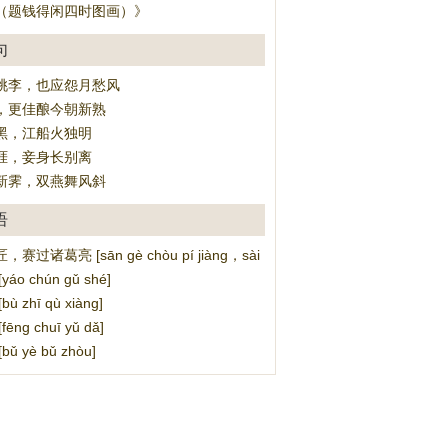
（题钱得闲四时图画）》
句
桃李，也应怨月愁风
，更佳酿今朝新熟
黑，江船火独明
涯，妾身长别离
新霁，双燕舞风斜
语
过诸葛亮 [sān gè chòu pí jiàng，sài guò zhū gě liàng]
áo chún gǔ shé]
 zhī qù xiàng]
ng chuī yǔ dǎ]
ǔ yè bǔ zhòu]