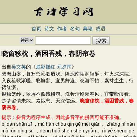
首页
诗文
作者
名句
典籍
成语
晓窗移枕，酒困香残，春阴帘卷
出自
吴文英
的《
烛影摇红·元夕雨
》
碧澹山姿，暮寒愁沁歌眉浅。障泥南陌润轻酥，灯火深深院。
入夜笙歌渐暖。彩旗翻、宜男舞遍。恣游不怕，素袜尘生，行
裙红溅。
银烛笼纱，翠屏不照残梅怨。洗妆清靥湿春风，宜带啼痕看。
楚梦留情未散。素娥愁、天深信远。
晓窗移枕，酒困香残，春
阴帘卷
。
提示：拼音为程序生成，因此多音字的拼音可能不准确。
bì dàn shān zī ，mù hán chóu qìn gē méi qiǎn 。zhàng ní nán
mò rùn qīng sū ，dēng huǒ shēn shēn yuàn 。rù yè shēng gē