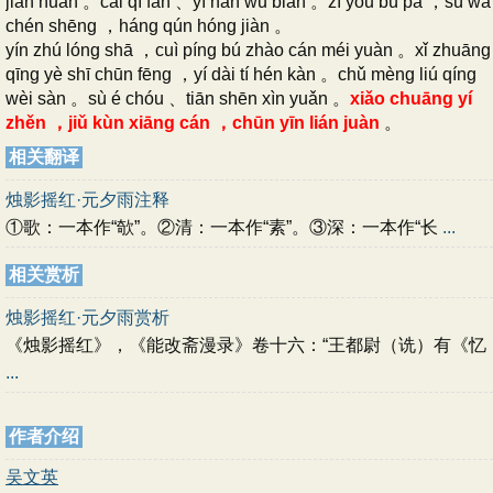
jiàn nuǎn 。cǎi qí fān 、yí nán wǔ biàn 。zì yóu bú pà ，sù wà
chén shēng ，háng qún hóng jiàn 。
yín zhú lóng shā ，cuì píng bú zhào cán méi yuàn 。xǐ zhuāng
qīng yè shī chūn fēng ，yí dài tí hén kàn 。chǔ mèng liú qíng
wèi sàn 。sù é chóu 、tiān shēn xìn yuǎn 。
xiǎo chuāng yí
zhěn ，jiǔ kùn xiāng cán ，chūn yīn lián juàn
。
相关翻译
烛影摇红·元夕雨注释
①歌：一本作“欹”。②清：一本作“素”。③深：一本作“长
...
相关赏析
烛影摇红·元夕雨赏析
《烛影摇红》，《能改斋漫录》卷十六：“王都尉（诜）有《忆
...
作者介绍
吴文英