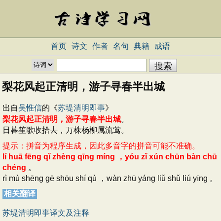
首页
诗文
作者
名句
典籍
成语
梨花风起正清明，游子寻春半出城
出自
吴惟信
的《
苏堤清明即事
》
梨花风起正清明，游子寻春半出城
。
日暮笙歌收拾去，万株杨柳属流莺。
提示：拼音为程序生成，因此多音字的拼音可能不准确。
lí huā fēng qǐ zhèng qīng míng ，yóu zǐ xún chūn bàn chū
chéng
。
rì mù shēng gē shōu shí qù ，wàn zhū yáng liǔ shǔ liú yīng 。
相关翻译
苏堤清明即事译文及注释