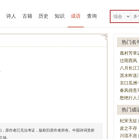
诗人
古籍
历史
知识
成语
查询
热门名
孤村芳草
过雨西风
八月长江
。
淇水昨送
京口瓜洲
春风得意
愁绝行人
热门成
杞宋无征 [q
皮之不存，毛将
络)，原作者已无法考证，版权归原作者所有。中国诗词赏析
川流不息 [ch
立场。