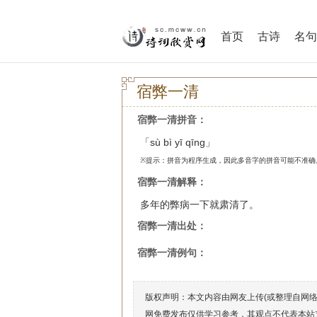
首页
古诗
名句
宿弊一清
宿弊一清拼音：
「sù bì yī qīng」
※提示：拼音为程序生成，因此多音字的拼音可能不准确
宿弊一清解释：
多年的弊病一下就肃清了。
宿弊一清出处：
宿弊一清例句：
版权声明：本文内容由网友上传(或整理自网
网免费发布仅供学习参考，其观点不代表本站