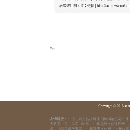
转载请注明：原文链接 |
http://sc.mcww.cn/c
Copyright © 2018 sc.
友情链接
：
中国古诗文赏析网
中国诗词鉴赏网
中华
力教育中心
学习力训练
中国校园文化建设网
术
中国民间故事网
中国珠宝文化网
文玩收藏