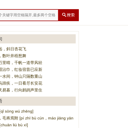
句
远，斜日杏花飞
，数叶井梧愁舞
万里晴，千帆一道带风轻
泪沾巾，红妆宿昔已应新
一水间，钟山只隔数重山
马蹄疾，一日看尽长安花
天易暮，行向鹧鸪声里住
语
ǐ sòng wú zhēng]
焉附 [pí zhī bù cún，máo jiāng yān fù]
uān liú bù xī]