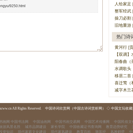
人给家足 [rén
hengyu/9250.html
整军经武 [zh
操刀必割 [cā
旧地重游 [ji
热门诗
黄河行 [
【双调】水
阳春曲（茶
水调歌头（
移居二首 
喜迁莺（和
减字木兰花
mcww.cn All Rights Reserved.
中国诗词欣赏网（中国古诗词赏析网）
◇
中国文玩收藏
书画网
中国书法网
中国油画网
中国书画交易网
中国艺术传播网
中国民俗文
旅游风景名胜
城市品牌建设
家长学院
中国收藏证书查询网
教育趋势研究
投资知识
现代家庭文化建设
现代家风建设
教育百科
致富经
风雅鹤壁
中