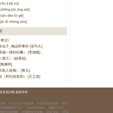
 jǐ jiā zú]
ěng jūn jīng wǔ]
o dāo bì gē]
ù dì chóng yóu]
词
贡泰父]
仙子_梅边即事好 [张可久]
烟一缕轻轻飏） [李德载]
渡江） [赵善括]
[陶渊明]
老人咏梅） [詹玉]
（和孔纯老别） [王之道]
投资知识网
版权所有
化网
中国VI设计知识网
中国企业培训网
学习
天赋教育研究中心
天赋教育前沿
雕塑设计艺
国时尚休闲网
中国时尚文化网
轻松演讲
中国