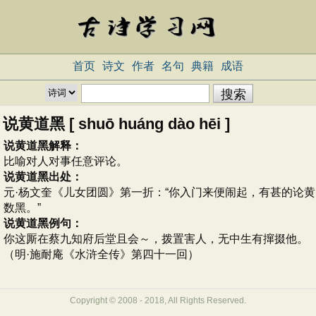
首页
诗文
作者
名句
典籍
成语
说黄道黑 [ shuō huáng dào hēi ]
说黄道黑解释：
比喻对人对事任意评论。
说黄道黑出处：
元·杨文奎《儿女团圆》第一折：“你入门来便闹起，有甚的论黄
数黑。”
说黄道黑例句：
你这厮在蔡九知府后堂且会～，拨置害人，无中生有撺掇他。
（明·施耐庵《水浒全传》第四十一回）
Copyright © 2008 - 2018, All Rights Reserved.