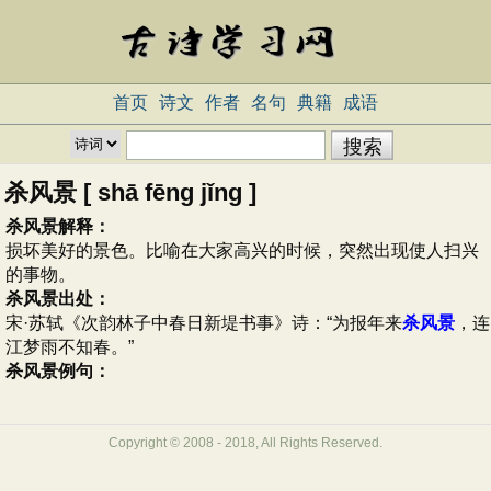
首页
诗文
作者
名句
典籍
成语
杀风景 [ shā fēng jǐng ]
杀风景解释：
损坏美好的景色。比喻在大家高兴的时候，突然出现使人扫兴
的事物。
杀风景出处：
宋·苏轼《次韵林子中春日新堤书事》诗：“为报年来
杀风景
，连
江梦雨不知春。”
杀风景例句：
Copyright © 2008 - 2018, All Rights Reserved.