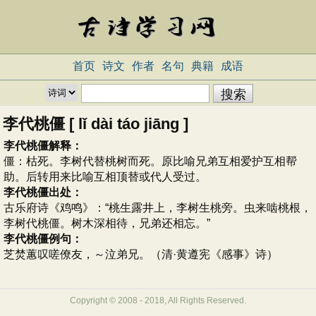
首页
诗文
作者
名句
典籍
成语
李代桃僵 [ lǐ dài táo jiāng ]
李代桃僵解释：
僵：枯死。李树代替桃树而死。原比喻兄弟互相爱护互相帮
助。后转用来比喻互相顶替或代人受过。
李代桃僵出处：
古乐府诗《鸡鸣》：“桃生露井上，李树生桃旁。虫来啮桃根，
李树代桃僵。树木深相待，兄弟还相忘。”
李代桃僵例句：
芝焚蕙叹嗟僚友，～泣弟兄。（清·黄遵宪《感事》诗）
Copyright © 2008 - 2018, All Rights Reserved.