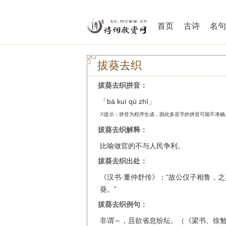
首页
古诗
名句
拔葵去织
拔葵去织拼音：
「bá kuí qù zhī」
※提示：拼音为程序生成，因此多音字的拼音可能不准确
拔葵去织解释：
比喻做官的不与人民争利。
拔葵去织出处：
《汉书·董仲舒传》：“故公仪子相鲁，
葵。”
拔葵去织例句：
非谓～，且欲省息纷纭。（《梁书、徐