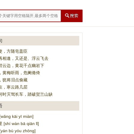
句
使，方随皂盖臣
再相逢，又还是、浮云飞去
碧云边，黄花千点幽岩下
，黄梅听雨，危阑倦倚
，犹将泪点偷藏
在，寒云路几层
何时灭驾长车，踏破贺兰山缺
语
ng kāi yī miàn]
hí wàn bā qiān lǐ]
án bù yóu zhōng]