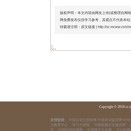
版权声明：本文内容由网友上传(或整理自网
网免费发布仅供学习参考，其观点不代表本站
转载请注明：原文链接 |
http://sc.mcww.cn/ch
Copyright © 2018 sc.
友情链接
：
中国古诗文赏析网
中国诗词鉴赏网
中华
力教育中心
学习力训练
中国校园文化建设网
术
中国民间故事网
中国珠宝文化网
文玩收藏