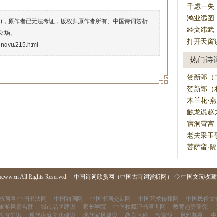
千虑一失 [qi
鸿业远图 [hó
络)，原作者已无法考证，版权归原作者所有。中国诗词赏析
经文纬武 [jī
立场。
打开天窗说亮话 
engyu/215.html
热门诗
贺新郎（二
贺新郎（和
木兰花·燕
触龙说赵太
宿洞霄宫（
老夫采玉
菩萨蛮·隔
mcww.cn All Rights Reserved.
中国诗词欣赏网（中国古诗词赏析网）
◇
中国文玩收藏
书画网
中国书法网
中国油画网
中国书画交易网
中国艺术传播网
中国民俗文
旅游风景名胜
城市品牌建设
家长学院
中国收藏证书查询网
教育趋势研究
投资知识
现代家庭文化建设
现代家风建设
教育百科
致富经
风雅鹤壁
中