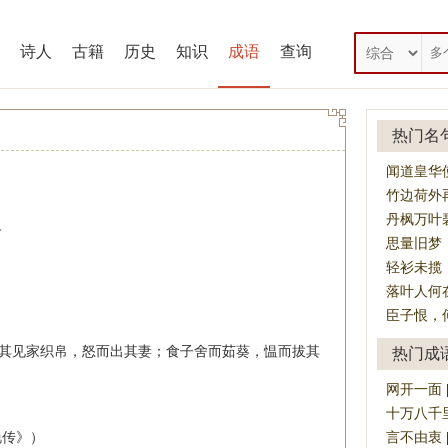
诗人
古籍
历史
知识
成语
查询
热门名
闻道皇华
竹边荷外
丹枫万叶
。
思量旧梦
轻衫未揽
落叶人何
臣子恨，
之其见家织帛，怒而出其妻；食子舍而茹葵，愠而拔其
热门成
网开一面 [wǎ
十万八千里 [s
勉传》）
言不由衷 [y