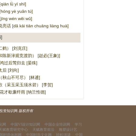
ān lǜ yī shī]
ng yè yuǎn tú]
ng wén wěi wǔ]
[dǎ kāi tiān chuāng liàng huà]
词
鹤） [刘克庄]
陈新渌观竞渡韵） [赵必{王象}]
鸿过后莺归去 [晏殊]
后 [刘向]
秋山不可尽） [林逋]
歌（采玉采玉须水碧） [李贺]
花才歇廉纤雨 [纳兰性德]
投资知识网
版权所有
化网
中国VI设计知识网
中国企业培训网
学习
天赋教育研究中心
天赋教育前沿
雕塑设计艺
国时尚休闲网
中国时尚文化网
轻松演讲
中国