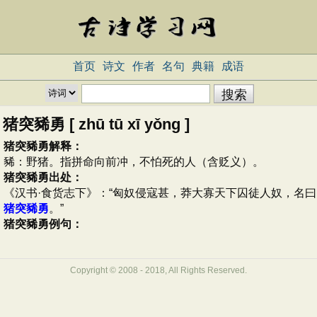
首页
诗文
作者
名句
典籍
成语
猪突豨勇 [ zhū tū xī yǒng ]
猪突豨勇解释：
豨：野猪。指拼命向前冲，不怕死的人（含贬义）。
猪突豨勇出处：
《汉书·食货志下》：“匈奴侵寇甚，莽大寡天下囚徒人奴，名曰
猪突豨勇
。”
猪突豨勇例句：
Copyright © 2008 - 2018, All Rights Reserved.