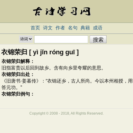
首页
诗文
作者
名句
典籍
成语
衣锦荣归 [ yì jǐn róng guī ]
衣锦荣归解释：
旧指富贵以后回到故乡。含有向乡里夸耀的意思。
衣锦荣归出处：
《旧唐书·姜暮传》：“衣锦还乡，古人所尚。今以本州相授，用
答元功。”
衣锦荣归例句：
Copyright © 2008 - 2018, All Rights Reserved.