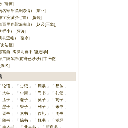
 [唐寅]
名寄章得象陈情） [陈亚]
字浣溪沙七首） [贺铸]
百里春暮游南山） [赵必{王象}]
样小） [薛涛]
枕鸾帷） [柳永]
[史达祖]
宫曲_陶渊明自不 [盍志学]
广陵亲故(前舟已眇眇) [韦应物]
[佚名]
籍
论语
史记
周易
易传
「
」
「
」
「
」
「
」
大学
中庸
尚书
礼记
「
」
「
」
「
」
「
」
孟子
老子
吴子
荀子
「
」
「
」
「
」
「
」
墨子
管子
列子
宋书
「
」
「
」
「
」
「
」
晋书
素书
仪礼
周书
「
」
「
」
「
」
「
」
隋书
陈书
魏书
孝经
「
」
「
」
「
」
「
」
南齐书
北齐书
新唐书
「
」
「
」
「
」