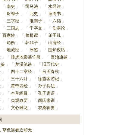
南史
司马法
水经注
」
「
」
「
」
「
」
尉缭子
北史
逸周书
」
「
」
「
」
「
」
三字经
淮南子
六韬
」
「
」
「
」
「
」
三国志
千字文
伤寒论
」
「
」
「
」
「
」
百家姓
菜根谭
弟子规
「
」
「
」
「
」
论衡
韩非子
山海经
」
「
」
「
」
「
」
地藏经
冰鉴
围炉夜话
」
「
」
「
」
「
」
经
睡虎地秦墓竹简
资治通鉴
」
「
」
「
」
通鉴
梦溪笔谈
旧五代史
」
「
」
「
」
经
四十二章经
吕氏春秋
」
「
」
「
」
训
三十六计
徐霞客游记
」
「
」
「
」
经
黄帝四经
孙子兵法
」
「
」
「
」
法
本草纲目
孔子家语
」
「
」
「
」
语
贞观政要
颜氏家训
」
「
」
「
」
笔
文心雕龙
农桑辑要
」
「
」
「
」
句
，草色遥看近却无