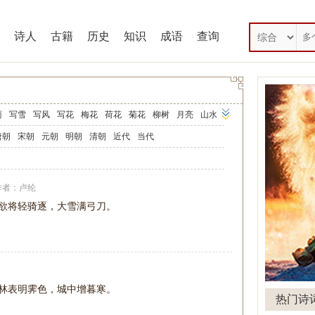
诗人
古籍
历史
知识
成语
查询
雨
写雪
写风
写花
梅花
荷花
菊花
柳树
月亮
山水
马
田园
边塞
地名
抒情
爱国
离别
送别
思乡
思念
唐朝
宋朝
元朝
明朝
清朝
近代
当代
师
母亲
友情
战争
读书
惜时
婉约
豪放
诗经
民谣
午节
七夕节
中秋节
重阳节
忧国忧民
咏史怀古
作者：
卢纶
古文观止
辞赋精选
小学文言文
初中文言文
欲将轻骑逐，大雪满弓刀。
诗三百首
宋词三百首
林表明霁色，城中增暮寒。
热门诗