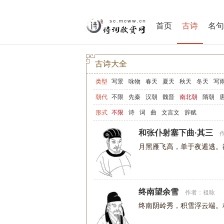
首页
古诗
名句
古诗大全
类型
写景
咏物
春天
夏天
秋天
冬天
写
写山
写水
长江
黄河
儿童
写鸟
写
朝代
不限
先秦
汉朝
魏晋
南北朝
隋朝
爱情
励志
哲理
闺怨
悼亡
写人
老
形式
不限
诗
词
曲
文言文
辞赋
节日
春节
元宵节
寒食节
清明节
端
和张仆射塞下曲·其三
宋词精选
小学古诗
初中古诗
高中古诗
月黑雁飞高，单于夜遁逃。
高中文言文
古诗十九首
唐诗三百首
古
终南望余雪
作者：
祖咏
终南阴岭秀，积雪浮云端。