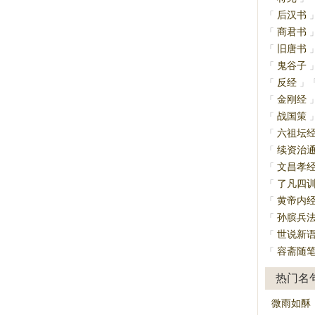
后汉书
「
商君书
「
旧唐书
「
鬼谷子
「
反经
「
」
金刚经
「
战国策
「
六祖坛
「
续资治
「
文昌孝
「
了凡四
「
黄帝内
「
孙膑兵
「
世说新
「
容斋随
「
热门名
微雨如酥