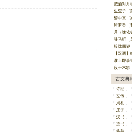
把酒对月歌
生查子（药
醉中真（减
绮罗香（和
月（魄依钩
驻马听（凤
玲珑四犯 
【双调】蟾
淮上即事寄
段干木歌 
古文典
诗经
「
」
左传
「
」
周礼
「
」
庄子
「
」
汉书
「
」
梁书
「
」
将苑
「
」